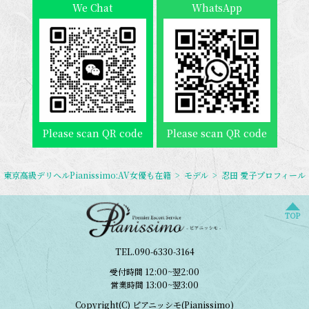
We Chat
WhatsApp
Please scan QR code
Please scan QR code
東京高級デリヘルPianissimo:AV女優も在籍
>
モデル
>
忍田 愛子プロフィール
TOP
TEL.090-6330-3164
受付時間
12:00
~
翌2:00
営業時間
13:00
~
翌3:00
Copyright(C) ピアニッシモ(Pianissimo)