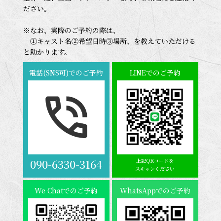
ださい。
※なお、実際のご予約の際は、
①キャスト名②希望日時③場所、を教えていただける
と助かります。
電話(SNS可)でのご予約
LINEでのご予約
090-6330-3164
上記QRコードを
スキャンください
We Chatでのご予約
WhatsAppでのご予約