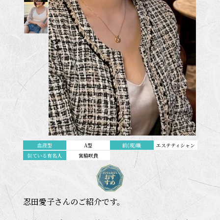
血液型
A型
前(現)職
エステティシャン
似ている有名人
宮脇咲良
忍田愛子さんのご紹介です。