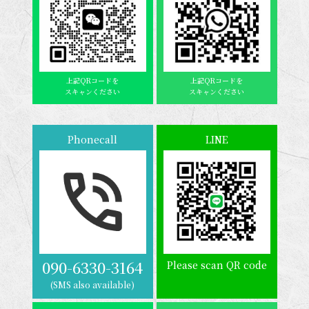
上記QRコードを
上記QRコードを
スキャンください
スキャンください
Phonecall
LINE
090-6330-3164
Please scan QR code
(SMS also available)