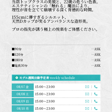
当店トップクラスの美貌と、22歳の危うい色香。
エステティシャンの「触れる」魔法により、
理性が音を立てて崩壊する深く背徳的な時間。
155cmに儚すぎるシルエット、
天然Dカップが実るアンバランスな造形美。
プロの指先が誘う極上の悦楽をご体感ください。
■90分
…ASK
■120分
…ASK
■180分
…ASK
■延長30分
…ASK
モデル週間出勤予定表
weekly schedule
08/07 金
15:00～23:00
08/08 土
15:00～23:00
08/09 日
15:00～23:00
08/10 月
15:00～23:00