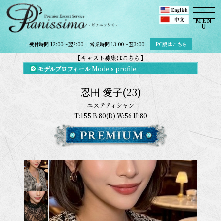
MEN
U
受付時間 12:00～翌2:00
営業時間 13:00～翌3:00
PC版はこちら
【キャスト募集はこちら】
モデルプロフィール
Models profile
忍田 愛子
(23)
エステティシャン
T:155 B:80(D) W:56 H:80